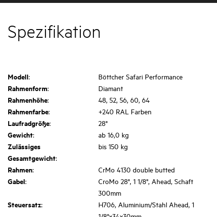
Spezifikation
Modell
:
Böttcher Safari Performance
Rahmenform
:
Diamant
Rahmenhöhe
:
48, 52, 56, 60, 64
Rahmenfarbe
:
+240 RAL Farben
Laufradgröße
:
28"
Gewicht
:
ab 16,0 kg
Zulässiges
bis 150 kg
Gesamtgewicht
:
Rahmen
:
CrMo 4130 double butted
Gabel
:
CroMo 28", 1 1/8", Ahead, Schaft
300mm
Steuersatz
:
H706, Aluminium/Stahl Ahead, 1
1/8"x34x30mm