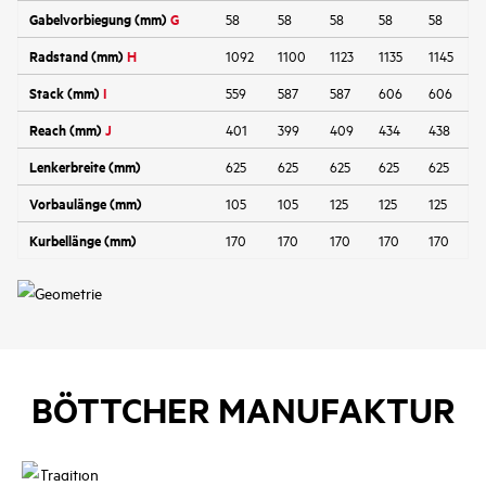
Gabelvorbiegung (mm)
G
58
58
58
58
58
Radstand (mm)
H
1092
1100
1123
1135
1145
Stack (mm)
I
559
587
587
606
606
Reach (mm)
J
401
399
409
434
438
Lenkerbreite (mm)
625
625
625
625
625
Vorbaulänge (mm)
105
105
125
125
125
Kurbellänge (mm)
170
170
170
170
170
BÖTTCHER MANUFAKTUR
Tradition