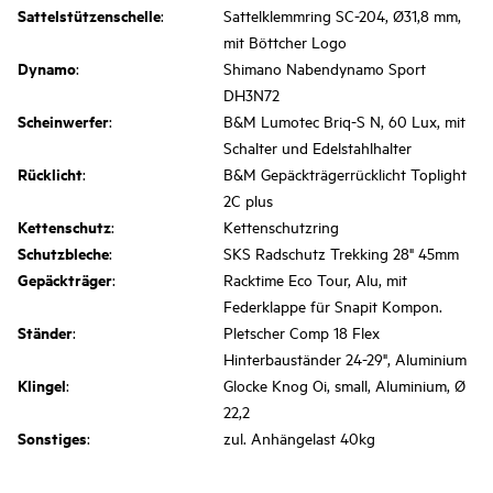
Sattelstützenschelle
:
Sattelklemmring SC-204, Ø31,8 mm,
mit Böttcher Logo
Dynamo
:
Shimano Nabendynamo Sport
DH3N72
Scheinwerfer
:
B&M Lumotec Briq-S N, 60 Lux, mit
Schalter und Edelstahlhalter
Rücklicht
:
B&M Gepäckträgerrücklicht Toplight
2C plus
Kettenschutz
:
Kettenschutzring
Schutzbleche
:
SKS Radschutz Trekking 28" 45mm
Gepäckträger
:
Racktime Eco Tour, Alu, mit
Federklappe für Snapit Kompon.
Ständer
:
Pletscher Comp 18 Flex
Hinterbauständer 24-29", Aluminium
Klingel
:
Glocke Knog Oi, small, Aluminium, Ø
22,2
Sonstiges
:
zul. Anhängelast 40kg