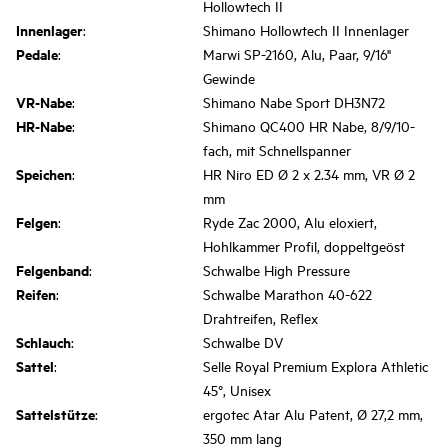
Hollowtech II
Innenlager
:
Shimano Hollowtech II Innenlager
Pedale
:
Marwi SP-2160, Alu, Paar, 9/16"
Gewinde
VR-Nabe
:
Shimano Nabe Sport DH3N72
HR-Nabe
:
Shimano QC400 HR Nabe, 8/9/10-
fach, mit Schnellspanner
Speichen
:
HR Niro ED Ø 2 x 2.34 mm, VR Ø 2
mm
Felgen
:
Ryde Zac 2000, Alu eloxiert,
Hohlkammer Profil, doppeltgeöst
Felgenband
:
Schwalbe High Pressure
Reifen
:
Schwalbe Marathon 40-622
Drahtreifen, Reflex
Schlauch
:
Schwalbe DV
Sattel
:
Selle Royal Premium Explora Athletic
45°, Unisex
Sattelstütze
:
ergotec Atar Alu Patent, Ø 27,2 mm,
350 mm lang