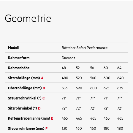
Geometrie
Modell
Böttcher Safari Performance
Rahmenform
Diamant
Rahmenhöhe
48
52
56
60
64
Sitzrohrlänge (mm)
A
480
520
560
600
640
Oberrohrlänge (mm)
B
583
590
600
625
635
Steuerrohrwinkel (°)
C
71°
71°
71°
71°
71°
Sitzrohrwinkel (°)
D
72°
72°
72°
72°
72°
Kettenstrebenlänge (mm)
E
465
465
465
465
465
Steuerrohrlänge (mm)
F
130
160
160
180
180