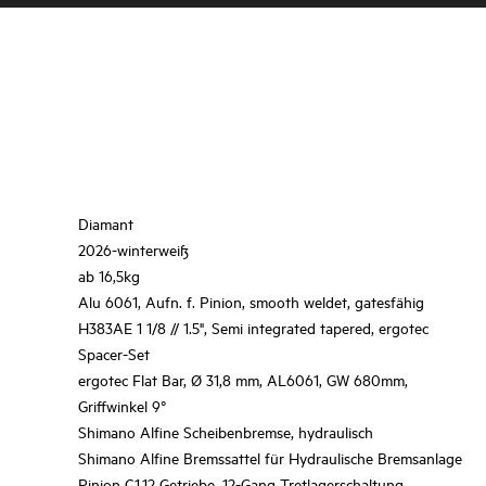
Diamant
2026-winterweiß
ab 16,5kg
Alu 6061, Aufn. f. Pinion, smooth weldet, gatesfähig
H383AE 1 1/8 // 1.5", Semi integrated tapered, ergotec
Spacer-Set
ergotec Flat Bar, Ø 31,8 mm, AL6061, GW 680mm,
Griffwinkel 9°
Shimano Alfine Scheibenbremse, hydraulisch
Shimano Alfine Bremssattel für Hydraulische Bremsanlage
Pinion C1.12 Getriebe, 12-Gang Tretlagerschaltung