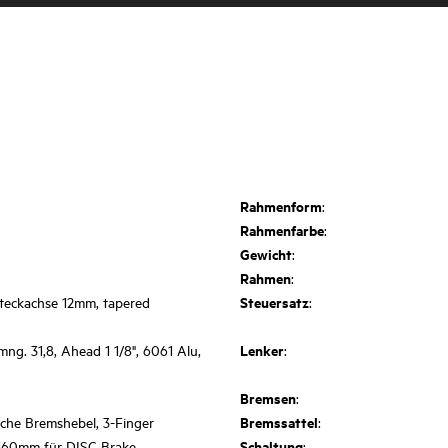
Rahmenform
:
Rahmenfarbe
:
Gewicht
:
Rahmen
:
Steuersatz
Steckachse 12mm, tapered
:
Lenker
ng. 31,8, Ahead 1 1/8", 6061 Alu,
:
Bremsen
:
Bremssattel
sche Bremshebel, 3-Finger
:
Schaltung
160mm für DISC Brake
: