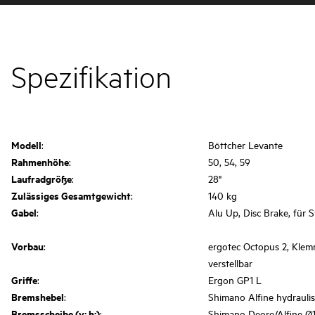
Spezifikation
Modell
:
Böttcher Levante
Rahmenhöhe
:
50, 54, 59
Laufradgröße
:
28"
Zulässiges Gesamtgewicht
:
140 kg
Gabel
:
Alu Up, Disc Brake, für 
Vorbau
:
ergotec Octopus 2, Klemm
verstellbar
Griffe
:
Ergon GP1 L
Bremshebel
:
Shimano Alfine hydrauli
Bremsscheibe (v: h:)
:
Shimano Deore/Alfine Ø