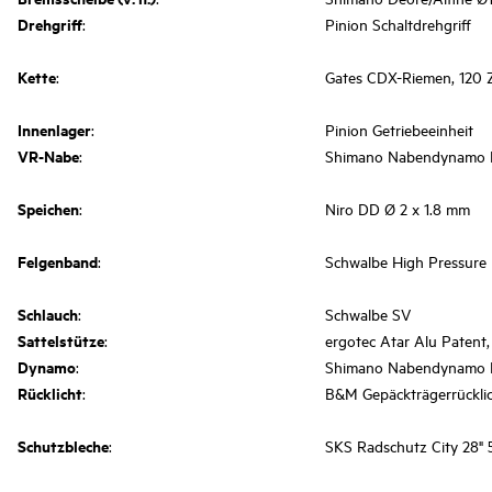
Drehgriff
:
Pinion Schaltdrehgriff
Kette
:
Gates CDX-Riemen, 120 
Innenlager
:
Pinion Getriebeeinheit
VR-Nabe
:
Shimano Nabendynamo
Speichen
:
Niro DD Ø 2 x 1.8 mm
Felgenband
:
Schwalbe High Pressure
Schlauch
:
Schwalbe SV
Sattelstütze
:
ergotec Atar Alu Patent
Dynamo
:
Shimano Nabendynamo
Rücklicht
:
B&M Gepäckträgerrücklic
Schutzbleche
:
SKS Radschutz City 28"