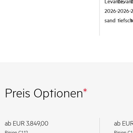
Preis Optionen
*
ab EUR 3.849,00
ab EUR
Pinion C1.12
Pinion C1