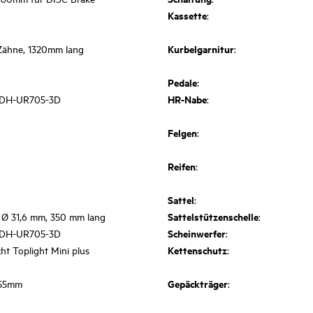
Kassette
:
Kurbelgarnitur
Zähne, 1320mm lang
:
Pedale
:
HR-Nabe
 DH-UR705-3D
:
Felgen
:
Reifen
:
Sattel
:
Sattelstützenschelle
, Ø 31,6 mm, 350 mm lang
:
Scheinwerfer
 DH-UR705-3D
:
Kettenschutz
ht Toplight Mini plus
:
Gepäckträger
 55mm
: