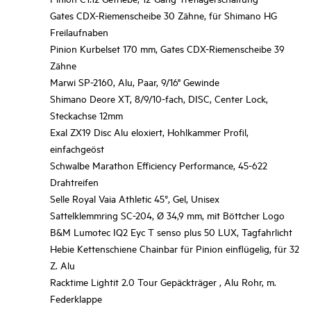
Gates CDX-Riemenscheibe 30 Zähne, für Shimano HG
Freilaufnaben
Pinion Kurbelset 170 mm, Gates CDX-Riemenscheibe 39
Zähne
Marwi SP-2160, Alu, Paar, 9/16" Gewinde
Shimano Deore XT, 8/9/10-fach, DISC, Center Lock,
Steckachse 12mm
Exal ZX19 Disc Alu eloxiert, Hohlkammer Profil,
einfachgeöst
Schwalbe Marathon Efficiency Performance, 45-622
Drahtreifen
Selle Royal Vaia Athletic 45°, Gel, Unisex
Sattelklemmring SC-204, Ø 34,9 mm, mit Böttcher Logo
B&M Lumotec IQ2 Eyc T senso plus 50 LUX, Tagfahrlicht
Hebie Kettenschiene Chainbar für Pinion einflügelig, für 32
Z. Alu
Racktime Lightit 2.0 Tour Gepäckträger , Alu Rohr, m.
Federklappe