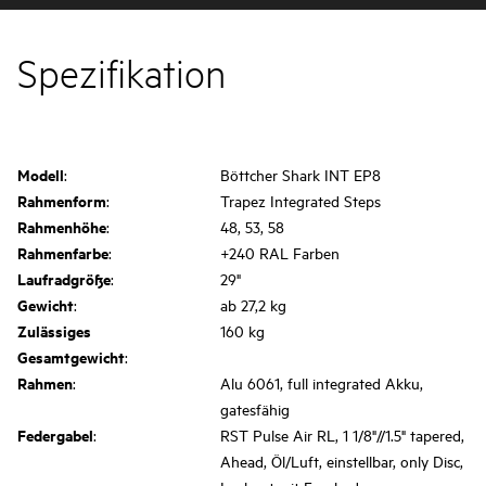
Spezifikation
Modell
:
Böttcher Shark INT EP8
Rahmenform
:
Trapez Integrated Steps
Rahmenhöhe
:
48, 53, 58
Rahmenfarbe
:
+240 RAL Farben
Laufradgröße
:
29"
Gewicht
:
ab 27,2 kg
Zulässiges
160 kg
Gesamtgewicht
:
Rahmen
:
Alu 6061, full integrated Akku,
gatesfähig
Federgabel
:
RST Pulse Air RL, 1 1/8"//1.5" tapered,
Ahead, Öl/Luft, einstellbar, only Disc,