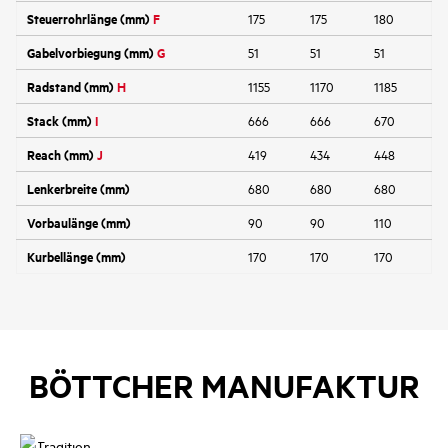
Steuerrohrlänge (mm)
F
175
175
180
Gabelvorbiegung (mm)
G
51
51
51
Radstand (mm)
H
1155
1170
1185
Stack (mm)
I
666
666
670
Reach (mm)
J
419
434
448
Lenkerbreite (mm)
680
680
680
Vorbaulänge (mm)
90
90
110
Kurbellänge (mm)
170
170
170
BÖTTCHER MANUFAKTUR
Tradition