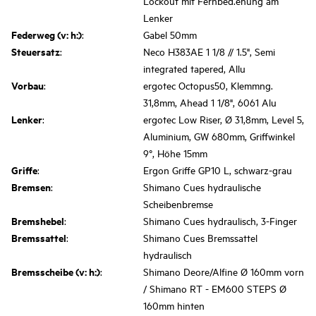
Lockout mit Fernbed.enung am
Lenker
Federweg (v: h:)
:
Gabel 50mm
Steuersatz
:
Neco H383AE 1 1/8 // 1.5", Semi
integrated tapered, Allu
Vorbau
:
ergotec Octopus50, Klemmng.
31,8mm, Ahead 1 1/8", 6061 Alu
Lenker
:
ergotec Low Riser, Ø 31,8mm, Level 5,
Aluminium, GW 680mm, Griffwinkel
9°, Höhe 15mm
Griffe
:
Ergon Griffe GP10 L, schwarz-grau
Bremsen
:
Shimano Cues hydraulische
Scheibenbremse
Bremshebel
:
Shimano Cues hydraulisch, 3-Finger
Bremssattel
:
Shimano Cues Bremssattel
hydraulisch
Bremsscheibe (v: h:)
:
Shimano Deore/Alfine Ø 160mm vorn
/ Shimano RT - EM600 STEPS Ø
160mm hinten