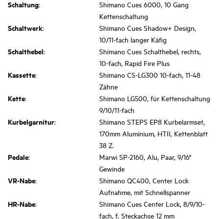
Schaltung
:
Shimano Cues 6000, 10 Gang
Kettenschaltung
Schaltwerk
:
Shimano Cues Shadow+ Design,
10/11-fach langer Käfig
Schalthebel
:
Shimano Cues Schalthebel, rechts,
10-fach, Rapid Fire Plus
Kassette
:
Shimano CS-LG300 10-fach, 11-48
Zähne
Kette
:
Shimano LG500, für Kettenschaltung
9/10/11-fach
Kurbelgarnitur
:
Shimano STEPS EP8 Kurbelarmset,
170mm Aluminium, HTII, Kettenblatt
38 Z.
Pedale
:
Marwi SP-2160, Alu, Paar, 9/16"
Gewinde
VR-Nabe
:
Shimano QC400, Center Lock
Aufnahme, mit Schnellspanner
HR-Nabe
:
Shimano Cues Center Lock, 8/9/10-
fach, f. Steckachse 12 mm