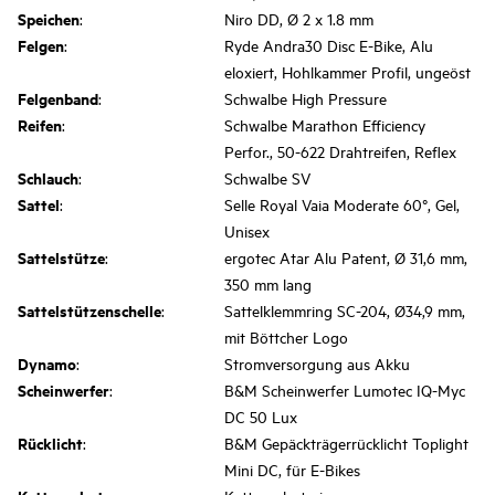
Speichen
:
Niro DD, Ø 2 x 1.8 mm
Felgen
:
Ryde Andra30 Disc E-Bike, Alu
eloxiert, Hohlkammer Profil, ungeöst
Felgenband
:
Schwalbe High Pressure
Reifen
:
Schwalbe Marathon Efficiency
Perfor., 50-622 Drahtreifen, Reflex
Schlauch
:
Schwalbe SV
Sattel
:
Selle Royal Vaia Moderate 60°, Gel,
Unisex
Sattelstütze
:
ergotec Atar Alu Patent, Ø 31,6 mm,
350 mm lang
Sattelstützenschelle
:
Sattelklemmring SC-204, Ø34,9 mm,
mit Böttcher Logo
Dynamo
:
Stromversorgung aus Akku
Scheinwerfer
:
B&M Scheinwerfer Lumotec IQ-Myc
DC 50 Lux
Rücklicht
:
B&M Gepäckträgerrücklicht Toplight
Mini DC, für E-Bikes