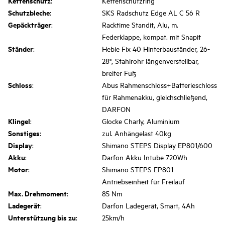
Kettenschutz
:
Kettenschutzring
Schutzbleche
:
SKS Radschutz Edge AL C 56 R
Gepäckträger
:
Racktime Standit, Alu, m.
Federklappe, kompat. mit Snapit
Ständer
:
Hebie Fix 40 Hinterbauständer, 26-
28", Stahlrohr längenverstellbar,
breiter Fuß
Schloss
:
Abus Rahmenschloss+Batterieschloss
für Rahmenakku, gleichschließend,
DARFON
Klingel
:
Glocke Charly, Aluminium
Sonstiges
:
zul. Anhängelast 40kg
Display
:
Shimano STEPS Display EP801/600
Akku
:
Darfon Akku Intube 720Wh
Motor
:
Shimano STEPS EP801
Antriebseinheit für Freilauf
Max. Drehmoment
:
85 Nm
Ladegerät
:
Darfon Ladegerät, Smart, 4Ah
Unterstützung bis zu
:
25km/h