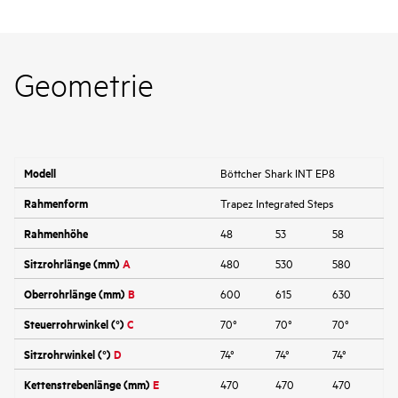
Geometrie
Modell
Böttcher Shark INT EP8
Rahmenform
Trapez Integrated Steps
Rahmenhöhe
48
53
58
Sitzrohrlänge (mm)
A
480
530
580
Oberrohrlänge (mm)
B
600
615
630
Steuerrohrwinkel (°)
C
70°
70°
70°
Sitzrohrwinkel (°)
D
74°
74°
74°
Kettenstrebenlänge (mm)
E
470
470
470