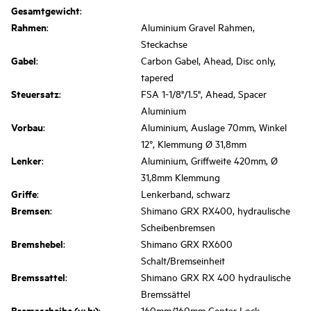
Gesamtgewicht
:
Rahmen
:
Aluminium Gravel Rahmen,
Steckachse
Gabel
:
Carbon Gabel, Ahead, Disc only,
tapered
Steuersatz
:
FSA 1-1/8"/1.5", Ahead, Spacer
Aluminium
Vorbau
:
Aluminium, Auslage 70mm, Winkel
12°, Klemmung Ø 31,8mm
Lenker
:
Aluminium, Griffweite 420mm, Ø
31,8mm Klemmung
Griffe
:
Lenkerband, schwarz
Bremsen
:
Shimano GRX RX400, hydraulische
Scheibenbremsen
Bremshebel
:
Shimano GRX RX600
Schalt/Bremseinheit
Bremssattel
:
Shimano GRX RX 400 hydraulische
Bremssättel
Bremsscheibe (v: h:)
:
160mm/160mm Center Lock