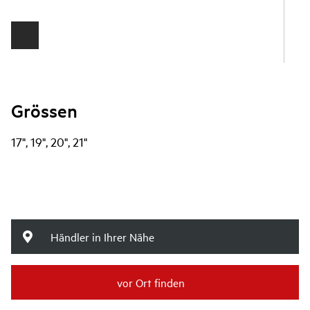
Grössen
17", 19", 20", 21"
Händler in Ihrer Nähe
vor Ort finden