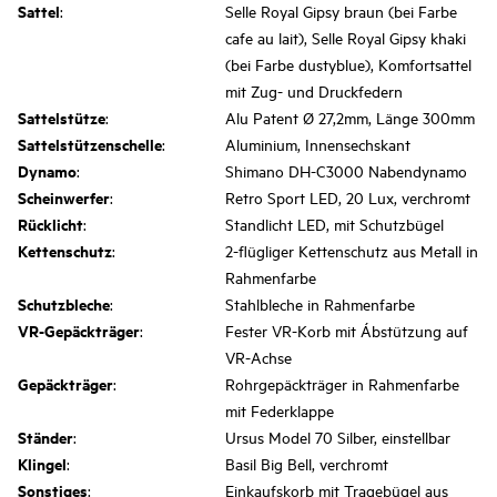
Sattel
:
Selle Royal Gipsy braun (bei Farbe
cafe au lait), Selle Royal Gipsy khaki
(bei Farbe dustyblue), Komfortsattel
mit Zug- und Druckfedern
Sattelstütze
:
Alu Patent Ø 27,2mm, Länge 300mm
Sattelstützenschelle
:
Aluminium, Innensechskant
Dynamo
:
Shimano DH-C3000 Nabendynamo
Scheinwerfer
:
Retro Sport LED, 20 Lux, verchromt
Rücklicht
:
Standlicht LED, mit Schutzbügel
Kettenschutz
:
2-flügliger Kettenschutz aus Metall in
Rahmenfarbe
Schutzbleche
:
Stahlbleche in Rahmenfarbe
VR-Gepäckträger
:
Fester VR-Korb mit Ábstützung auf
VR-Achse
Gepäckträger
:
Rohrgepäckträger in Rahmenfarbe
mit Federklappe
Ständer
:
Ursus Model 70 Silber, einstellbar
Klingel
:
Basil Big Bell, verchromt
Sonstiges
:
Einkaufskorb mit Tragebügel aus