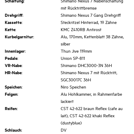
Schaltung
:
Shimano Nexus 7 Nabenschaltung
mit Rücktrittbremse
Drehgriff
:
Shimano Nexus 7 Gang Drehgriff
Kassette
:
Steckritzel Hinterrad, 19 Zähne
Kette
:
KMC Z410RB Antirost
Kurbelgarnitur
:
Alu, 170mm, Kettenblatt 38 Zähne,
silber
Innenlager
:
Thun Jive 119mm
Pedale
:
Union SP-811
VR-Nabe
:
Shimano DHC3000-3N 36H
HR-Nabe
:
Shimano Nexus 7 mit Rücktritt,
SGC30017C 36H
Speichen
:
Niro Speichen
Felgen
:
Alu Hohlkammer, in Rahmenfarbe
lackiert
Reifen
:
CST 42-622 braun Reflex (cafe au
lait), CST 42-622 khaki Reflex
(dustyblue)
Schlauch
:
DV