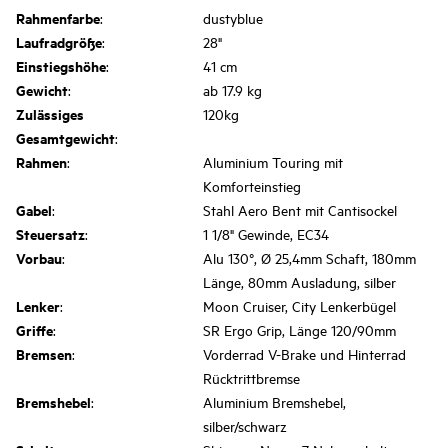
Rahmenfarbe
:
dustyblue
Laufradgröße
:
28"
Einstiegshöhe
:
41 cm
Gewicht
:
ab 17.9 kg
Zulässiges
120kg
Gesamtgewicht
:
Rahmen
:
Aluminium Touring mit
Komforteinstieg
Gabel
:
Stahl Aero Bent mit Cantisockel
Steuersatz
:
1 1/8" Gewinde, EC34
Vorbau
:
Alu 130°, Ø 25,4mm Schaft, 180mm
Länge, 80mm Ausladung, silber
Lenker
:
Moon Cruiser, City Lenkerbügel
Griffe
:
SR Ergo Grip, Länge 120/90mm
Bremsen
:
Vorderrad V-Brake und Hinterrad
Rücktrittbremse
Bremshebel
:
Aluminium Bremshebel,
silber/schwarz